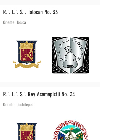
R.´. L.´. S.´. Tolocan No. 33
Oriente: Toluca
R.´. L.´. S.´. Rey Acamapixtli No. 34
Oriente: Juchitepec