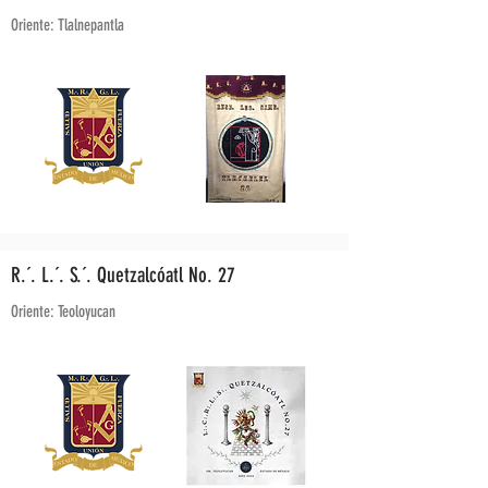
Oriente: Tlalnepantla
R.´. L.´. S.´. Quetzalcóatl No. 27
Oriente: Teoloyucan