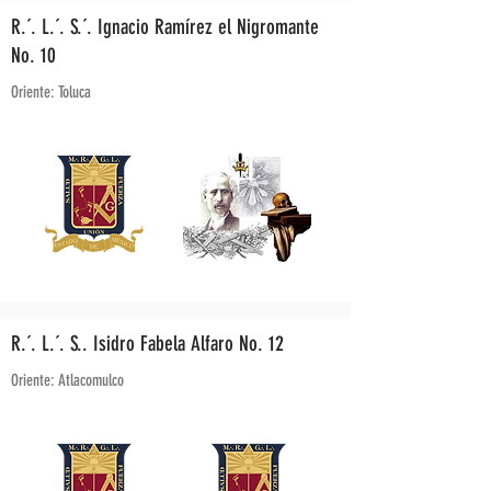
R.´. L.´. S.´. Ignacio Ramírez el Nigromante
No. 10
Oriente: Toluca
R.´. L.´. S.. Isidro Fabela Alfaro No. 12
Oriente: Atlacomulco