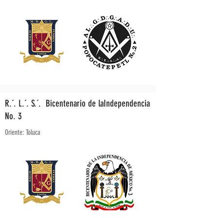
R.´. L.´. S.´. Bicentenario de laIndependencia
No. 3
Oriente: Toluca