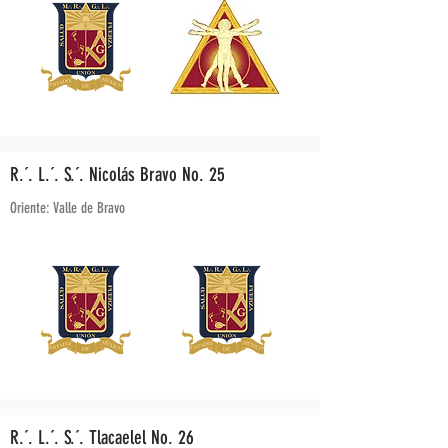
R.´. L.´. S.´. Nicolás Bravo No. 25
Oriente: Valle de Bravo
R.´. L.´. S.´. Tlacaelel No. 26