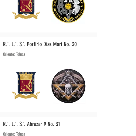
R.´. L.´. S.´. Porfirio Díaz Mori No. 30
Oriente: Toluca
R.´. L.´. S.´. Abrazar 9 No. 31
Oriente: Toluca