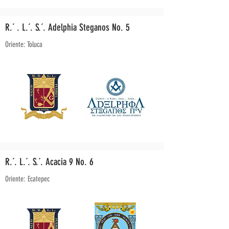
R.´ . L.´. S.´. Adelphia Steganos No. 5
Oriente: Toluca
R.´. L.´. S.´. Acacia 9 No. 6
Oriente: Ecatepec