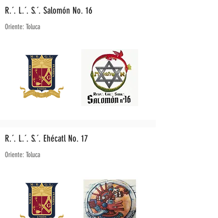
R.´. L.´. S.´. Salomón No. 16
Oriente: Toluca
R.´. L.´. S.´. Ehécatl No. 17
Oriente: Toluca