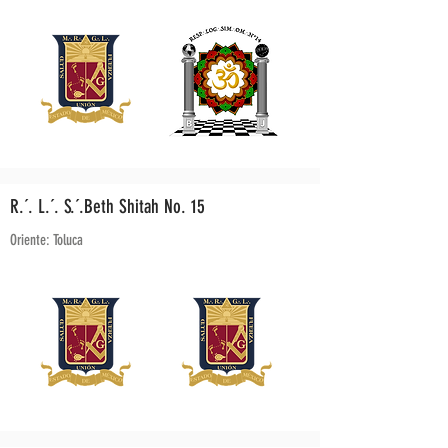
R.´. L.´. S.´.Beth Shitah No. 15
Oriente: Toluca