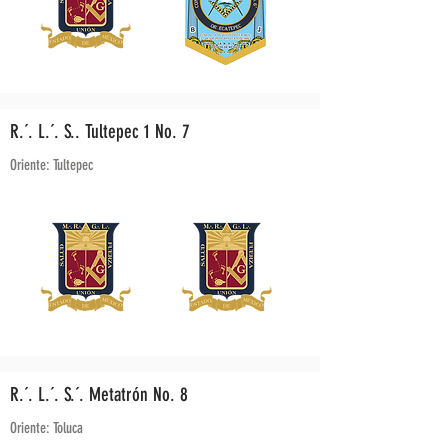
R.´. L.´. S.. Tultepec 1 No. 7
Oriente: Tultepec
R.´. L.´. S.´. Metatrón No. 8
Oriente: Toluca