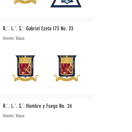
R.´. L.´. S.´. Gabriel Ezeta 173 No. 23
Oriente: Toluca
R.´. L.´. S.´. Hombre y Fuego No. 24
Oriente: Toluca