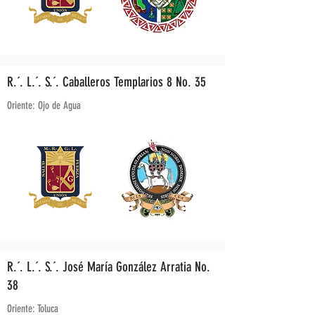
R.´. L.´. S.´. Caballeros Templarios 8 No. 35
Oriente: Ojo de Agua
R.´. L.´. S.´. José María González Arratia No.
38
Oriente: Toluca