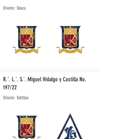
Oriente: Toluca
R.´. L.´. S.´. Miguel Hidalgo y Costilla No.
197/22
Oriente: Tultitlán