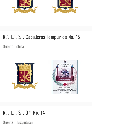
R.´. L.´. S.´. Caballeros Templarios No. 13
Oriente: Toluca
R.´. L.´. S.´. Om No. 14
Oriente: Huixquilucan