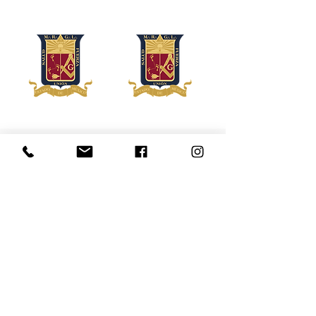
R.´. L.´. S.´. Ferte Medjay No. 39
Oriente: Tultepec