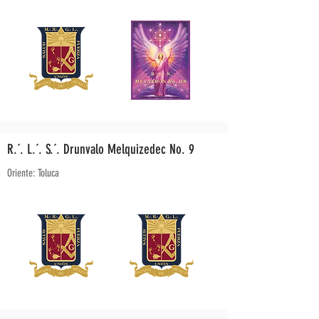
R.´. L.´. S.´. Drunvalo Melquizedec No. 9
Oriente: Toluca