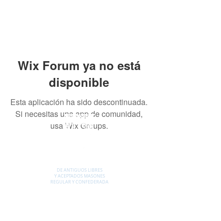
Wix Forum ya no está
disponible
Esta aplicación ha sido descontinuada.
Si necesitas una app de comunidad,
usa Wix Groups.
GRAN LOGIA DEL
ESTADO DE MÉXICO
DE ANTIGUOS LIBRES
Y ACEPTADOS MASONE
S
REGULAR Y CONFEDERADA
CONTACTO