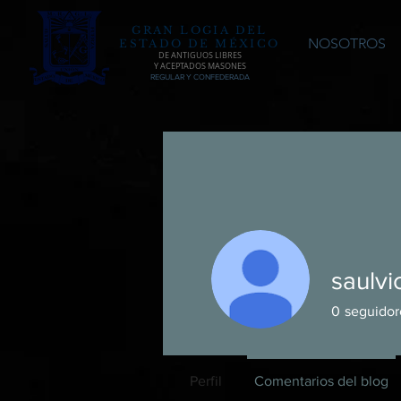
GRAN LOGIA DEL
NOSOTROS
ESTADO DE MÉXICO
DE ANTIGUOS LIBRES
Y ACEPTADOS MASONES
REGULAR Y CONFEDERADA
saulv
0
seguidor
Perfil
Comentarios del blog